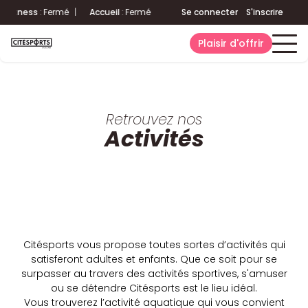
s
:
Fermé
|
Accueil
:
Fermé
Aquatique
:
Fermé
Se connecter
|
Fitness
S'inscrire
:
Fermé
|
Plaisir d'offrir
Retrouvez nos
Activités
Citésports vous propose toutes sortes d’activités qui
satisferont adultes et enfants. Que ce soit pour se
surpasser au travers des activités sportives, s'amuser
ou se détendre Citésports est le lieu idéal.
Vous trouverez l’activité aquatique qui vous convient