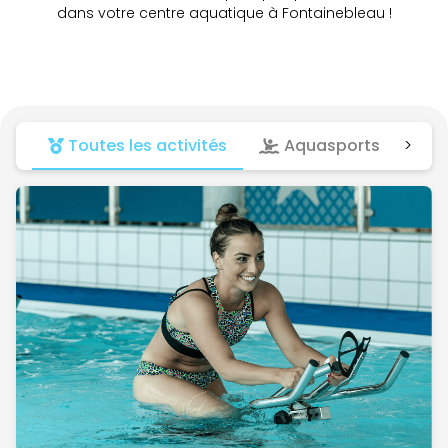
dans votre centre aquatique à Fontainebleau !
Toutes les activités
Aquasports
>
Fi