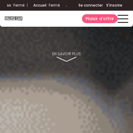
:
Fermé
|
Accueil
:
Fermé
Aquatique
:
Fermé
Se connecter
|
Fitness
S'inscrire
:
Fermé
|
A
Plaisir d'offrir
EN SAVOIR PLUS