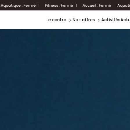
boutique
ess
:
Fermé
|
Accueil
:
Fermé
Aquatique
:
Fermé
|
Fitness
:
Fe
ecole de
natation
VOTRE CENTR
l'offre pro
chez
le centre
nos offres
activités
act
forme
citésports
CONSULTEZ LES HORAIRES