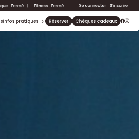
plannings
Se connecter
S'inscrire
rmé
|
Accueil
:
Fermé
Aquatique
:
Fermé
|
Fitness
:
Fermé
|
accès &
contact
E
us
infos pratiques
réserver
chèques cadeaux
règles