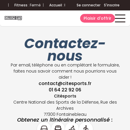
|
Fitness
:
Fermé
|
Accueil
:
Fermé
Aquatique
Se connecter
:
Fermé
S'inscrire
|
Fitness
Plaisir d'offrir
Contactez-
nous
Par email, téléphone ou en complétant le formulaire,
faites nous savoir comment nous pourrions vous
aider !
contact@citesports.fr
01 64 22 92 06
Citésports
Centre National des Sports de la Défense, Rue des
Archives
77300 Fontainebleau
Obtenez un itinéraire personnalisé :