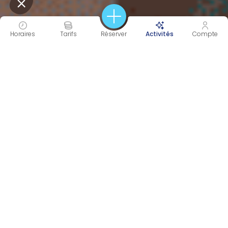
Horaires
Tarifs
Réserver
Activités
Compte
60 À 180 MIN
COOL
Durée
Intensité
CORPS & ESPRIT
DÉTENTE
Objectif(s)
Catégorie(s)