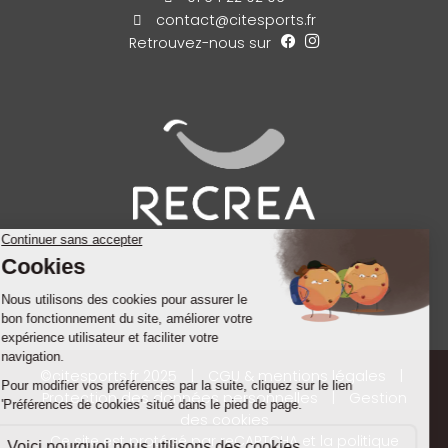
contact@citesports.fr
Retrouvez-nous sur
©citesports.fr 2025
|
CGU & mentions légales
|
Protection des données personnelles
|
Gestion
des cookies
Ce site est protégé par reCAPTCHA et la
politique