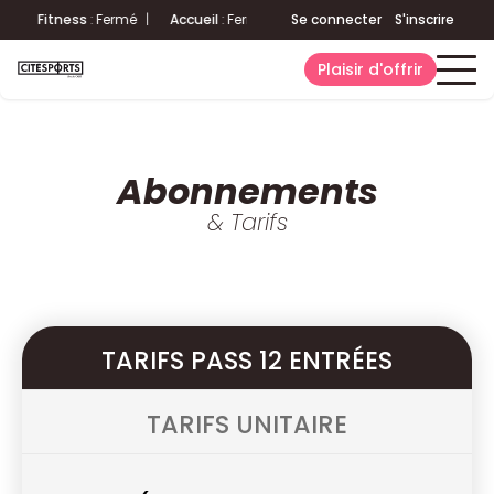
|
Fitness
:
Fermé
|
Accueil
:
Fermé
Aquatique
Se connecter
:
Fermé
S'inscrire
|
Fitness
:
Plaisir d'offrir
Abonnements
& Tarifs
TARIFS PASS 12 ENTRÉES
TARIFS UNITAIRE