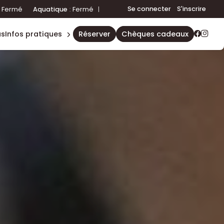
plannings
Se connecter
S'inscrire
que
:
Fermé
|
Fitness
:
Fermé
|
Accueil
:
Fermé
Aquatique
:
Fe
accès &
contact
us
infos pratiques
réserver
chèques cadeaux
règles