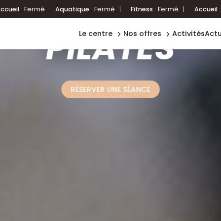
boutique
Aquatique
:
Fermé
|
Fitness
:
Fermé
|
Accueil
:
Fermé
Aquati
ecole de
ACTIVITÉ BASIQUE
natation
l'offre pro
PILATES
chez
le centre
nos offres
activités
act
forme
citésports
RÉSERVER UNE SÉANCE