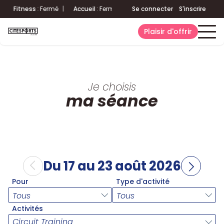
|
Fitness
:
Fermé
|
Accueil
:
Fermé
Aquatique
Se connecter
:
Fermé
S'inscrire
|
Fitness
:
Plaisir d'offrir
Je choisis
ma séance
Du 17 au 23 août 2026
Pour
Type d'activité
Activités
Circuit Training