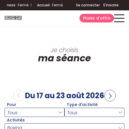
Fitness
:
Fermé
|
Accueil
:
Fermé
Aquatique
Se connecter
:
Fermé
|
S'inscrire
Fitness
:
Fer
Plaisir d'offrir
Je choisis
ma séance
Du 17 au 23 août 2026
Pour
Type d'activité
Activités
Boxing