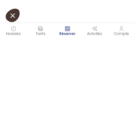
Horaires
Tarifs
Réserver
Activités
Compte
INSCRIVEZ-VOUS À NOTRE NEWSLETTER
Recevez toutes nos informations directement dans
votre boite mail et ne manquez plus aucune actualité !
En vous inscrivant, vous acceptez notre
politique de
confidentialité.