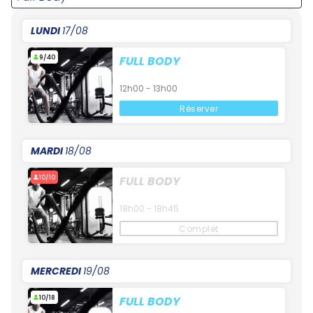
LUNDI
17/08
9/40
FULL BODY
12h00 - 13h00
Réserver
MARDI
18/08
10/10
FULL BODY
18h00 - 18h45
Complet
MERCREDI
19/08
10/18
FULL BODY