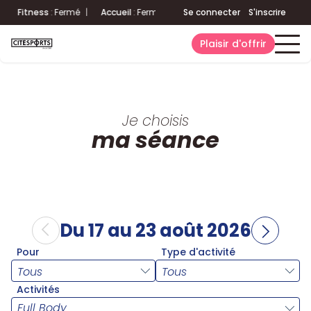
Fitness
:
Fermé
|
Accueil
:
Fermé
Aquatique
Se connecter
:
Fermé
S'inscrire
|
Fitness
:
F
Plaisir d'offrir
Je choisis
ma séance
Du 17 au 23 août 2026
Pour
Type d'activité
Activités
Full Body