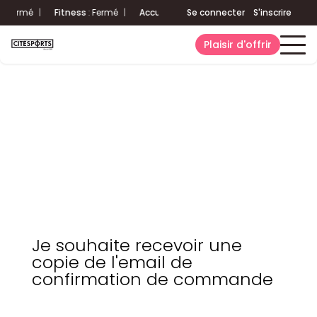
e
:
Fermé
|
Fitness
:
Fermé
|
Accueil
:
Fermé
Se connecter
Aquatique
S'inscrire
:
Fermé
|
Plaisir d'offrir
Je souhaite recevoir une
copie de l'email de
confirmation de commande